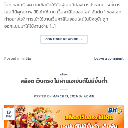
โลก และสร้างความเชื่อมั่นให้กับผู้เล่นที่ต้องการประสบการณ์การ
เล่นที่มีคุณภาพ วิธีเข้าใช้งาน เว็บคาสิโนออนไลน์ อันดับ 1 ของโลก
ทำอย่างไร? การเข้าใช้งานเว็บคาสิโนออนไลน์ในปัจจุบันถูก
ออกแบบมาให้ใช้งานง่าย […]
CONTINUE READING
→
Posted in
คาสิโน
Leave a comment
สล็อต
สล็อต เว็บตรง ไม่ผ่านเอเย่นต์ไม่มีขั้นต่ำ
POSTED ON
MARCH 13, 2026
BY
ADMIN
13
Mar