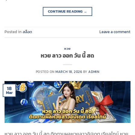
CONTINUE READING
→
Posted in
สล็อต
Leave a comment
หวย
หวย ลาว ออก วัน นี้ สด
POSTED ON
MARCH 18, 2026
BY
ADMIN
18
Mar
หวย ลาว ออก วัน นี้ สด ติดตามผลหวยลาวอัปเดต เรียลไทม์ หวย