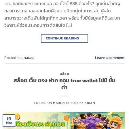
เล่น ข้อดีของการแทงบอล ออนไลน์ 888 คืออะไร? จุดเด่นสำคัญ
ของการแทงบอลออนไลน์คือความยืดหยุ่นในการเล่น ผู้เล่น
สามารถวางเดิมพันได้ทุกที่ทุกเวลา พร้อมทั้งมีข้อมูลสถิติและบท
วิเคราะห์ช่วยประกอบการตัดสินใจ […]
CONTINUE READING
→
Posted in
แทงบอล
Leave a comment
สล็อต
สล็อต เว็บ ตรง ฝาก ถอน true wallet ไม่มี ขั้น
ต่ํา
POSTED ON
MARCH 19, 2026
BY
ADMIN
19
Mar