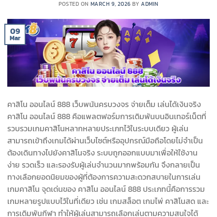
POSTED ON
MARCH 9, 2026
BY
ADMIN
09
Mar
คาสิโน ออนไลน์ 888 เว็บพนันครบวงจร จ่ายเต็ม เล่นได้เงินจริง
คาสิโน ออนไลน์ 888 คือแพลตฟอร์มการเดิมพันบนอินเทอร์เน็ตที่
รวบรวมเกมคาสิโนหลากหลายประเภทไว้ในระบบเดียว ผู้เล่น
สามารถเข้าถึงเกมได้ผ่านเว็บไซต์หรืออุปกรณ์มือถือโดยไม่จำเป็น
ต้องเดินทางไปยังคาสิโนจริง ระบบถูกออกแบบมาเพื่อให้ใช้งาน
ง่าย รวดเร็ว และรองรับผู้เล่นจำนวนมากพร้อมกัน จึงกลายเป็น
ทางเลือกยอดนิยมของผู้ที่ต้องการความสะดวกสบายในการเล่น
เกมคาสิโน จุดเด่นของ คาสิโน ออนไลน์ 888 ประเภทนี้คือการรวม
เกมหลายรูปแบบไว้ในที่เดียว เช่น เกมสล็อต เกมไพ่ คาสิโนสด และ
การเดิมพันกีฬา ทำให้ผู้เล่นสามารถเลือกเล่นตามความสนใจได้