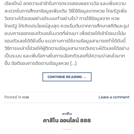
เรียลไทม์ ลดความล่าช้าในการตรวจสอบผลรางวัล และเพิ่มความ
สะดวกในการศึกษาข้อมูลเพิ่มเติม วิธีใช้ข้อมูลจากหวย ไทยรัฐเพื่อ
วิเคราะห์ตัวเลขอย่างมีระบบทำอย่างไร? การใช้ข้อมูลจาก หวย
ไทยรัฐ ให้เกิดประโยชน์สูงสุด ควรเริ่มต้นจากการศึกษาสถิติและรูป
แบบการออกของตัวเลขในงวดที่ผ่านมา เพื่อช่วยให้เข้าใจแนวโน้ม
ของตัวเลขได้ดียิ่งขึ้น แนวทางการใช้งานข้อมูลสามารถทำได้ดังนี้
วิธีการเหล่านี้ช่วยให้ผู้ติดตามข้อมูลสามารถวิเคราะห์ตัวเลขได้อย่าง
เป็นระบบ และเพิ่มโอกาสในการเลือกตัวเลขที่มีความน่าสนใจมาก
ขึ้น ข้อดีของการติดตามข้อมูลหวย […]
CONTINUE READING
→
Posted in
หวย
Leave a comment
คาสิโน
คาสิโน ออนไลน์ 888