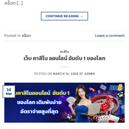
สล็อต […]
CONTINUE READING
→
Posted in
สล็อต
Leave a comment
คาสิโน
เว็บ คาสิโน ออนไลน์ อันดับ 1 ของโลก
POSTED ON
MARCH 14, 2026
BY
ADMIN
14
Mar