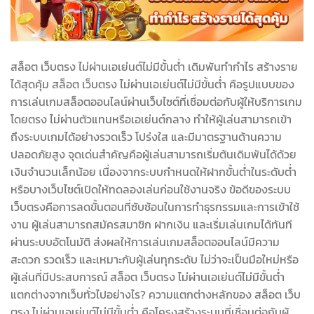
สล็อต เว็บตรง ไม่ผ่านเอเย่นต์ไม่มีขั้นต่ำ เดิมพันทำกำไร สร้างราย
ได้สุดคุ้ม สล็อต เว็บตรง ไม่ผ่านเอเย่นต์ไม่มีขั้นต่ำ คือรูปแบบของ
การเล่นเกมสล็อตออนไลน์ผ่านเว็บไซต์ที่เชื่อมต่อกับผู้ให้บริการเกม
โดยตรง ไม่ผ่านตัวแทนหรือเอเย่นต์กลาง ทำให้ผู้เล่นสามารถเข้า
ถึงระบบเกมได้อย่างรวดเร็ว โปร่งใส และมีมาตรฐานด้านความ
ปลอดภัยสูง จุดเด่นสำคัญคือผู้เล่นสามารถเริ่มต้นเดิมพันได้ด้วย
เงินจำนวนเล็กน้อย เนื่องจากระบบกำหนดให้ฝากขั้นต่ำในระดับต่ำ
หรือบางเว็บไซต์เปิดให้ทดลองเล่นก่อนใช้งานจริง ข้อดีของระบบ
เว็บตรงคือการลดขั้นตอนที่ซับซ้อนในการทำธุรกรรมและการเข้าใช้
งาน ผู้เล่นสามารถสมัครสมาชิก ฝากเงิน และเริ่มเล่นเกมได้ทันที
ผ่านระบบอัตโนมัติ ส่งผลให้การเล่นเกมสล็อตออนไลน์มีความ
สะดวก รวดเร็ว และเหมาะกับผู้เล่นทุกระดับ ไม่ว่าจะเป็นมือใหม่หรือ
ผู้เล่นที่มีประสบการณ์ สล็อต เว็บตรง ไม่ผ่านเอเย่นต์ไม่มีขั้นต่ำ
แตกต่างจากเว็บทั่วไปอย่างไร? ความแตกต่างหลักของ สล็อต เว็บ
ตรง ไม่ผ่านเอเย่นต์ไม่มีขั้นต่ำ คือโครงสร้างระบบที่เชื่อมต่อกับผู้