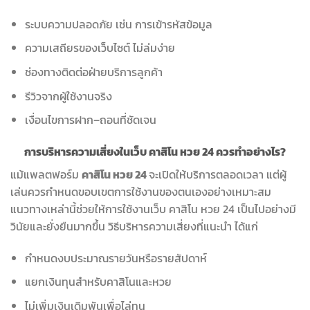
ระบบความปลอดภัย เช่น การเข้ารหัสข้อมูล
ความเสถียรของเว็บไซต์ ไม่ล่มง่าย
ช่องทางติดต่อฝ่ายบริการลูกค้า
รีวิวจากผู้ใช้งานจริง
เงื่อนไขการฝาก–ถอนที่ชัดเจน
การบริหารความเสี่ยงในเว็บ คาสิโน หวย 24 ควรทำอย่างไร?
แม้แพลตฟอร์ม
คาสิโน หวย 24
จะเปิดให้บริการตลอดเวลา แต่ผู้
เล่นควรกำหนดขอบเขตการใช้งานของตนเองอย่างเหมาะสม
แนวทางเหล่านี้ช่วยให้การใช้งานเว็บ คาสิโน หวย 24 เป็นไปอย่างมี
วินัยและยั่งยืนมากขึ้น วิธีบริหารความเสี่ยงที่แนะนำ ได้แก่
กำหนดงบประมาณรายวันหรือรายสัปดาห์
แยกเงินทุนสำหรับคาสิโนและหวย
ไม่เพิ่มเงินเดิมพันเพื่อไล่ทุน