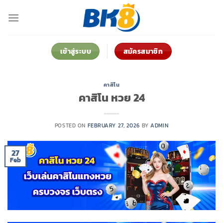
Skip
to
content
เข้าสู่ระบบ
สมัครสมาชิก
คาสิโน
คาสิโน หวย 24
POSTED ON
FEBRUARY 27, 2026
BY
ADMIN
27
Feb