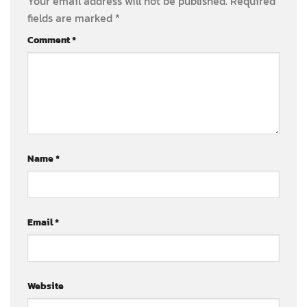
Your email address will not be published.
Required
fields are marked
*
Comment
*
Name
*
Email
*
Website