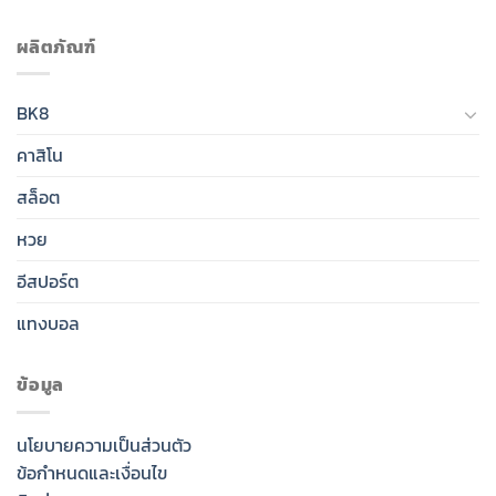
ผลิตภัณฑ์
BK8
คาสิโน
สล็อต
หวย
อีสปอร์ต
แทงบอล
ข้อมูล
นโยบายความเป็นส่วนตัว
ข้อกำหนดและเงื่อนไข