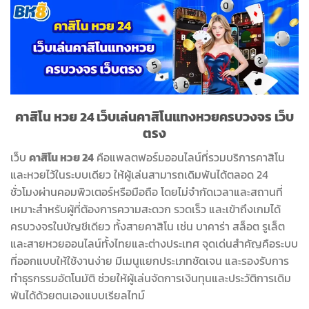
คาสิโน หวย 24 เว็บเล่นคาสิโนแทงหวยครบวงจร เว็บ
ตรง
เว็บ
คาสิโน หวย 24
คือแพลตฟอร์มออนไลน์ที่รวมบริการคาสิโน
และหวยไว้ในระบบเดียว ให้ผู้เล่นสามารถเดิมพันได้ตลอด 24
ชั่วโมงผ่านคอมพิวเตอร์หรือมือถือ โดยไม่จำกัดเวลาและสถานที่
เหมาะสำหรับผู้ที่ต้องการความสะดวก รวดเร็ว และเข้าถึงเกมได้
ครบวงจรในบัญชีเดียว ทั้งสายคาสิโน เช่น บาคาร่า สล็อต รูเล็ต
และสายหวยออนไลน์ทั้งไทยและต่างประเทศ จุดเด่นสำคัญคือระบบ
ที่ออกแบบให้ใช้งานง่าย มีเมนูแยกประเภทชัดเจน และรองรับการ
ทำธุรกรรมอัตโนมัติ ช่วยให้ผู้เล่นจัดการเงินทุนและประวัติการเดิม
พันได้ด้วยตนเองแบบเรียลไทม์