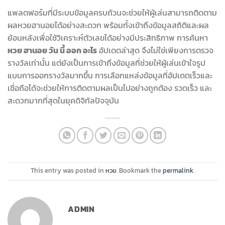
แพลตฟอร์มที่มีระบบข้อมูลครบถ้วนจะช่วยให้ผู้เล่นสามารถติดตาม
ผลหวยฮานอยได้อย่างสะดวก พร้อมทั้งเข้าถึงข้อมูลสถิติและผล
ย้อนหลังเพื่อใช้วิเคราะห์ตัวเลขได้อย่างมีประสิทธิภาพ การค้นหา
หวย ฮานอย วัน นี้ ออก อะไร
อัปเดตล่าสุด จึงไม่ใช่เพียงการตรวจ
รางวัลเท่านั้น แต่ยังเป็นการเข้าถึงข้อมูลที่ช่วยให้ผู้เล่นเข้าใจรูป
แบบการออกรางวัลมากขึ้น การเลือกแหล่งข้อมูลที่อัปเดตเร็วและ
เชื่อถือได้จะช่วยให้การติดตามผลเป็นไปอย่างถูกต้อง รวดเร็ว และ
สะดวกมากที่สุดในยุคดิจิทัลปัจจุบัน
This entry was posted in
หวย
. Bookmark the
permalink
.
ADMIN