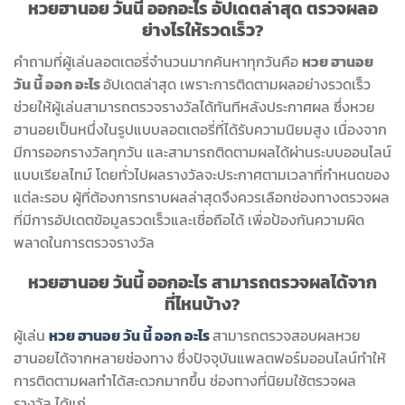
หวยฮานอย วันนี้ ออกอะไร อัปเดตล่าสุด ตรวจผลอ
ย่างไรให้รวดเร็ว?
คำถามที่ผู้เล่นลอตเตอรี่จำนวนมากค้นหาทุกวันคือ
หวย ฮานอย
วัน นี้ ออก อะไร
อัปเดตล่าสุด เพราะการติดตามผลอย่างรวดเร็ว
ช่วยให้ผู้เล่นสามารถตรวจรางวัลได้ทันทีหลังประกาศผล ซึ่งหวย
ฮานอยเป็นหนึ่งในรูปแบบลอตเตอรี่ที่ได้รับความนิยมสูง เนื่องจาก
มีการออกรางวัลทุกวัน และสามารถติดตามผลได้ผ่านระบบออนไลน์
แบบเรียลไทม์ โดยทั่วไปผลรางวัลจะประกาศตามเวลาที่กำหนดของ
แต่ละรอบ ผู้ที่ต้องการทราบผลล่าสุดจึงควรเลือกช่องทางตรวจผล
ที่มีการอัปเดตข้อมูลรวดเร็วและเชื่อถือได้ เพื่อป้องกันความผิด
พลาดในการตรวจรางวัล
หวยฮานอย วันนี้ ออกอะไร สามารถตรวจผลได้จาก
ที่ไหนบ้าง?
ผู้เล่น
หวย ฮานอย วัน นี้ ออก อะไร
สามารถตรวจสอบผลหวย
ฮานอยได้จากหลายช่องทาง ซึ่งปัจจุบันแพลตฟอร์มออนไลน์ทำให้
การติดตามผลทำได้สะดวกมากขึ้น ช่องทางที่นิยมใช้ตรวจผล
รางวัล ได้แก่