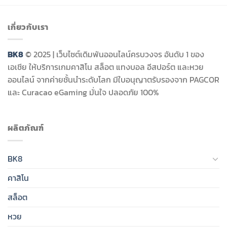
เกี่ยวกับเรา
BK8
© 2025 | เว็บไซต์เดิมพันออนไลน์ครบวงจร อันดับ 1 ของ
เอเชีย ให้บริการเกมคาสิโน สล็อต แทงบอล อีสปอร์ต และหวย
ออนไลน์ จากค่ายชั้นนำระดับโลก มีใบอนุญาตรับรองจาก PAGCOR
และ Curacao eGaming มั่นใจ ปลอดภัย 100%
ผลิตภัณฑ์
BK8
คาสิโน
สล็อต
หวย