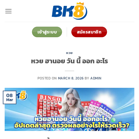
Skip
to
content
เข้าสู่ระบบ
สมัครสมาชิก
หวย
หวย ฮานอย วัน นี้ ออก อะไร
POSTED ON
MARCH 8, 2026
BY
ADMIN
08
Mar