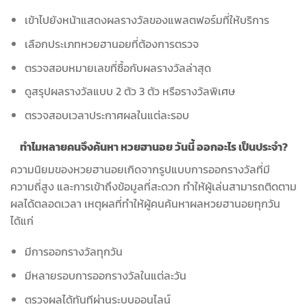
เข้าไปยังหน้าแสดงผลรางวัลของแพลตฟอร์มที่ให้บริการ
เลือกประเภทหวยฮานอยที่ต้องการตรวจ
ตรวจสอบหมายเลขที่ซื้อกับผลรางวัลล่าสุด
ดูสรุปผลรางวัลแบบ 2 ตัว 3 ตัว หรือรางวัลพิเศษ
ตรวจสอบเวลาประกาศผลในแต่ละรอบ
ทำไมหลายคนจึงค้นหา หวยฮานอย วันนี้ ออกอะไร เป็นประจำ?
ความนิยมของหวยฮานอยเกิดจากรูปแบบการออกรางวัลที่มี
ความถี่สูง และการเข้าถึงข้อมูลที่สะดวก ทำให้ผู้เล่นสามารถติดตาม
ผลได้ตลอดเวลา เหตุผลที่ทำให้ผู้คนค้นหาผลหวยฮานอยทุกวัน
ได้แก่
มีการออกรางวัลทุกวัน
มีหลายรอบการออกรางวัลในแต่ละวัน
ตรวจผลได้ทันทีผ่านระบบออนไลน์