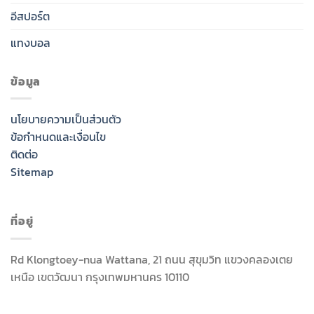
อีสปอร์ต
แทงบอล
ข้อมูล
นโยบายความเป็นส่วนตัว
ข้อกำหนดและเงื่อนไข
ติดต่อ
Sitemap
ที่อยู่
Rd Klongtoey-nua Wattana, 21 ถนน สุขุมวิท แขวงคลองเตย
เหนือ เขตวัฒนา กรุงเทพมหานคร 10110