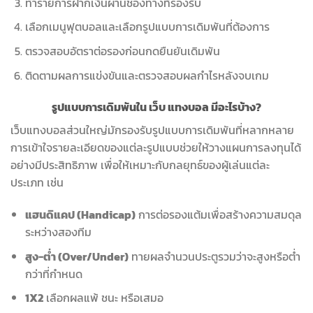
ทำรายการฝากเงินผ่านช่องทางที่รองรับ
เลือกเมนูฟุตบอลและเลือกรูปแบบการเดิมพันที่ต้องการ
ตรวจสอบอัตราต่อรองก่อนกดยืนยันเดิมพัน
ติดตามผลการแข่งขันและตรวจสอบผลกำไรหลังจบเกม
รูปแบบการเดิมพันใน เว็บ แทงบอล มีอะไรบ้าง?
เว็บแทงบอลส่วนใหญ่มักรองรับรูปแบบการเดิมพันที่หลากหลาย
การเข้าใจรายละเอียดของแต่ละรูปแบบช่วยให้วางแผนการลงทุนได้
อย่างมีประสิทธิภาพ เพื่อให้เหมาะกับกลยุทธ์ของผู้เล่นแต่ละ
ประเภท เช่น
แฮนดิแคป (Handicap)
การต่อรองแต้มเพื่อสร้างความสมดุล
ระหว่างสองทีม
สูง-ต่ำ (Over/Under)
ทายผลจำนวนประตูรวมว่าจะสูงหรือต่ำ
กว่าที่กำหนด
1X2
เลือกผลแพ้ ชนะ หรือเสมอ