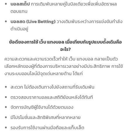
บอลสเต็ป
การเดิมพันหลายคู่ในบิลเดียวเพื่อเพิ่มอัตราผล
ตอบแทน
บอลสด (Live Betting)
วางเดิมพันระหว่างการแข่งขันกำลัง
ดำเนินอยู่
ข้อดีของการใช้ เว็บ แทงบอล เมื่อเทียบกับรูปแบบดั้งเดิมคือ
อะไร?
ความสะดวกและความรวดเร็วทำให้ เว็บ แทงบอล กลายเป็นตัว
เลือกหลักของผู้ที่ต้องการบริหารเวลาอย่างมีประสิทธิภาพ การใช้
งานระบบออนไลน์มีจุดเด่นหลายด้าน ได้แก่
สะดวก ไม่ต้องเดินทางไปยังสถานที่รับเดิมพัน
ตรวจสอบราคาบอลและสถิติย้อนหลังได้ทันที
จัดการบัญชีผู้ใช้งานได้ด้วยตนเอง
มีโปรโมชั่นและสิทธิพิเศษที่หลากหลาย
รองรับการใช้งานผ่านมือถือและแท็บเล็ต