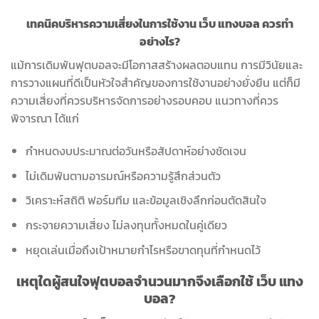
เทคนิคบริหารความเสี่ยงในการใช้งาน เว็บ แทงบอล ควรทำ
อย่างไร?
แม้การเดิมพันฟุตบอลจะมีโอกาสสร้างผลตอบแทน การมีวินัยและ
การวางแผนที่ดีเป็นหัวใจสำคัญของการใช้งานอย่างยั่งยืน แต่ก็มี
ความเสี่ยงที่ควรบริหารจัดการอย่างรอบคอบ แนวทางที่ควร
พิจารณา ได้แก่
กำหนดงบประมาณต่อวันหรือสัปดาห์อย่างชัดเจน
ไม่เดิมพันตามอารมณ์หรือความรู้สึกส่วนตัว
วิเคราะห์สถิติ ฟอร์มทีม และข้อมูลเชิงลึกก่อนตัดสินใจ
กระจายความเสี่ยง ไม่ลงทุนทั้งหมดในคู่เดียว
หยุดเล่นเมื่อถึงเป้าหมายกำไรหรือขาดทุนที่กำหนดไว้
เหตุใดผู้สนใจฟุตบอลจำนวนมากจึงเลือกใช้ เว็บ แทง
บอล?