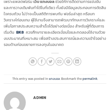
เพราะแพลตฟอร์ม
เว็บ แทงบอล
ช่วยให้การติดตามการแข่งขัน
และการวางเดิมพันทำได้ในที่เดียว ทั้งยังมีข้อมูลประกอบการตัดสิน
ใจครบถ้วน ไม่ว่าจะเป็นสถิติการพบกัน ฟอร์มล่าสุด หรือบท
วิเคราะห์ก่อนเกม ผู้ใช้งานจึงสามารถพัฒนาทักษะการวิเคราะห์และ
เพิ่มโอกาสประสบความสำเร็จได้อย่างต่อเนื่อง สำหรับผู้ที่ต้องการ
เริ่มต้น
BK8
ควรศึกษารายละเอียดเงื่อนไขและทดลองใช้งานด้วย
งบประมาณที่เหมาะสม เพื่อสร้างประสบการณ์และความเข้าใจอย่าง
รอบด้านก่อนขยายการลงทุนในอนาคต
This entry was posted in
แทงบอล
. Bookmark the
permalink
.
ADMIN