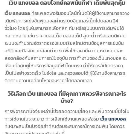
เว็บ แทงบอล ตอบโจทย์คอพนันกีฬา เดิมพันสุดคุ้ม
เว็บ แทงบอล
คือแพลตฟอร์มออนไลน์ที่เปิดให้ผู้ใช้งานสามารถวาง
เดิมพันการแข่งขันฟุตบอลผ่านระบบอินเทอร์เน็ตได้ตลอด 24
ชั่วโมง โดยผู้เล่นสามารถเลือกลีก ทีม หรือรูปแบบการเดิมพันได้
หลากหลาย เช่น ราคาบอลเต็ง บอลสเต็ป สูง-ต่ำ หรือแฮนดิแคป
ระบบจะคำนวณอัตราต่อรองแบบเรียลไทม์ตามข้อมูลการแข่งขัน
สถิติ และปัจจัยแวดล้อมต่าง ๆ เพื่อให้ราคามีความเหมาะสมและ
สอดคล้องกับสถานการณ์ปัจจุบัน การทำงานของเว็บแทงบอล จะ
เชื่อมต่อกับผู้ให้บริการข้อมูลกีฬาโดยตรง ทำให้การอัปเดตราคา
เป็นไปอย่างรวดเร็ว โปร่งใส และตรวจสอบได้ ผู้ใช้งานจึงสามารถ
ติดตามความเคลื่อนไหวของราคาได้ตลอดเวลา
วิธีเลือก เว็บ แทงบอล ที่มีคุณภาพควรพิจารณาอะไร
บ้าง?
การพิจารณาปัจจัยเหล่านี้ช่วยลดความเสี่ยง และเพิ่มความมั่นใจใน
การใช้งานในระยะยาว การเลือกใช้งานแพลตฟอร์ม
เว็บ แทงบอล
ที่เหมาะสมเป็นปัจจัยสำคัญต่อประสบการณ์การเดิมพัน โดยควร
พิจารณาองค์ประกอบดังต่อไปนี้