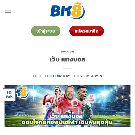
Skip
to
content
เข้าสู่ระบบ
สมัครสมาชิก
แทงบอล
เว็บ แทงบอล
POSTED ON
FEBRUARY 10, 2026
BY
ADMIN
10
Feb