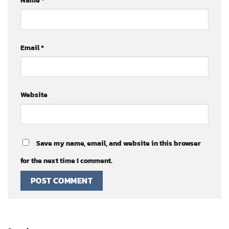
Email
*
Website
Save my name, email, and website in this browser
for the next time I comment.