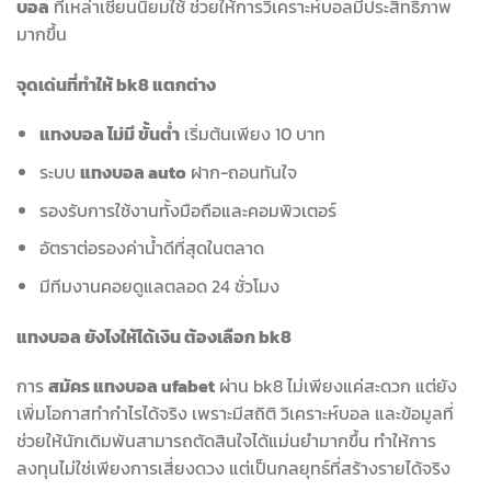
บอล
ที่เหล่าเซียนนิยมใช้ ช่วยให้การวิเคราะห์บอลมีประสิทธิภาพ
มากขึ้น
จุดเด่นที่ทำให้ bk8 แตกต่าง
แทงบอล ไม่มี ขั้นต่ำ
เริ่มต้นเพียง 10 บาท
ระบบ
แทงบอล auto
ฝาก-ถอนทันใจ
รองรับการใช้งานทั้งมือถือและคอมพิวเตอร์
อัตราต่อรองค่าน้ำดีที่สุดในตลาด
มีทีมงานคอยดูแลตลอด 24 ชั่วโมง
แทงบอล ยังไงให้ได้เงิน ต้องเลือก bk8
การ
สมัคร แทงบอล ufabet
ผ่าน bk8 ไม่เพียงแค่สะดวก แต่ยัง
เพิ่มโอกาสทำกำไรได้จริง เพราะมีสถิติ วิเคราะห์บอล และข้อมูลที่
ช่วยให้นักเดิมพันสามารถตัดสินใจได้แม่นยำมากขึ้น ทำให้การ
ลงทุนไม่ใช่เพียงการเสี่ยงดวง แต่เป็นกลยุทธ์ที่สร้างรายได้จริง