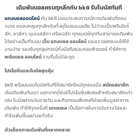
เดิมพันบอลครบทุกลีกกับ bk8 รับโบนัสทันที
แทงบอลออนไลน์
กับ bk8 มอบประสบการณ์การเดิมพันที่ครบ
วงจร ครอบคลุมทุกลีกดังทั้งยุโรปและเอเชีย ไม่ว่าจะเป็นพรีเมียร์
ลีก, ลาลีกา, บุนเดสลีกา หรือเจลีก ทุกแมตช์ทุกทีมสามารถเดิมพัน
ได้อย่างเต็มที่ระบบ
เว็บ แทงบอล ออนไลน์
ของเราออกแบบให้ใช้
งานง่าย รองรับทุกอุปกรณ์ทั้งมือถือและคอมพิวเตอร์ ทำให้การ
พนันบอล ออนไลน์
ราบรื่นไม่มีสะดุด
โปรโมชั่นและโบนัสสุดคุ้ม
bk8 พร้อมมอบโบนัสทันทีให้สมาชิกใหม่ทุกคนเมื่อ
สมัครสมาชิก
เริ่มเดิมพันกับเรา นอกจากนี้ยังมีโปรโมชั่นพิเศษสำหรับสมาชิกเก่า
เช่น โบนัสฝากเงินรายวัน และกิจกรรมพิเศษที่ช่วยเพิ่มมูลค่าการ
เดิมพัน ทำให้ทุกครั้งที่
แทงบอล
เป็นโอกาสในการรับรางวัลและ
กำไรเพิ่มขึ้นอย่างแท้จริง
ตัวเลือกการเดิมพันที่หลากหลาย