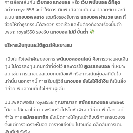
การเลือกเล่นกับ
เว็บตรง แทงบอล
หรือ
เว็บ พนันบอล ดีที่สุด
อย่าง royal558 จะทำให้การเดิมพันมีความมั่นคง ปลอดภัย และมี
ระบบ
แทงบอล auto
รวมถึงรองรับการ
แทงบอล ผ่าน วอ เลท
ที่
ช่วยให้ทำธุรกรรมได้สะดวก รวดเร็ว และไม่ต้องกังวลเรื่องขั้นต่ำ
เพราะ royal558 รองรับ
แทงบอล ไม่มี ขั้นต่ำ
บริหารเงินทุนและใช้สูตรให้เหมาะสม
หนึ่งในหัวใจสำคัญของการ
พนันบอลออนไลน์
คือการวางแผนเงิน
ทุน ไม่ควรลงทุนเกินกว่าที่ตั้งไว้ และควรใช้
สูตรแทงบอล
ที่เหมาะ
สม เช่น การแทงบอลแบบทบเมื่อแพ้ หรือการเน้นคู่บอลที่มั่นใจ
เท่านั้น นอกจากนี้ การเรียนรู้วิธี
แทงบอล ยังไงให้ได้เงิน
ก็เป็นสิ่ง
ที่ช่วยเพิ่มความมั่นใจให้กับผู้เล่น
บนแพลตฟอร์ม royal558 คุณสามารถ
สมัคร แทงบอล ufabet
ได้ง่าย ใช้เวลาไม่นาน พร้อมรับโปรโมชั่นพิเศษที่ช่วยเพิ่มโอกาสทำ
กำไร การ
สมัครสมาชิก
ยังเปิดทางให้คุณเข้าถึงบริการครบวงจร
ตั้งแต่การวิเคราะห์บอล ตารางแข่งขัน ไปจนถึงเคล็ดลับการเดิม
พันที่ใช้ได้จริง