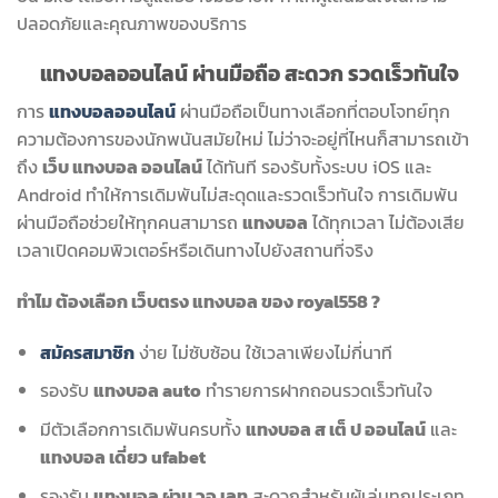
ปลอดภัยและคุณภาพของบริการ
แทงบอลออนไลน์ ผ่านมือถือ สะดวก รวดเร็วทันใจ
การ
แทงบอลออนไลน์
ผ่านมือถือเป็นทางเลือกที่ตอบโจทย์ทุก
ความต้องการของนักพนันสมัยใหม่ ไม่ว่าจะอยู่ที่ไหนก็สามารถเข้า
ถึง
เว็บ แทงบอล ออนไลน์
ได้ทันที รองรับทั้งระบบ iOS และ
Android ทำให้การเดิมพันไม่สะดุดและรวดเร็วทันใจ การเดิมพัน
ผ่านมือถือช่วยให้ทุกคนสามารถ
แทงบอล
ได้ทุกเวลา ไม่ต้องเสีย
เวลาเปิดคอมพิวเตอร์หรือเดินทางไปยังสถานที่จริง
ทำไม ต้องเลือก เว็บตรง แทงบอล ของ royal558 ?
สมัครสมาชิก
ง่าย ไม่ซับซ้อน ใช้เวลาเพียงไม่กี่นาที
รองรับ
แทงบอล auto
ทำรายการฝากถอนรวดเร็วทันใจ
มีตัวเลือกการเดิมพันครบทั้ง
แทงบอล ส เต็ ป ออนไลน์
และ
แทงบอล เดี่ยว ufabet
รองรับ
แทงบอล ผ่าน วอ เลท
สะดวกสำหรับผู้เล่นทุกประเภท