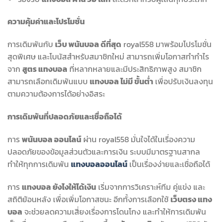
ความคุ้มค่าและโปรโมชั่น
การเดิมพันกับ
เว็บ พนันบอล ดีที่สุด
royal558 มาพร้อมโปรโมชั่น
สุดพิเศษ และโบนัสสำหรับสมาชิกใหม่ สามารถเพิ่มโอกาสทำกำไร
จาก
สูตร แทงบอล
ที่หลากหลายและมีประสิทธิภาพสูง สมาชิก
สามารถเลือกเดิมพันแบบ
แทงบอล ไม่มี ขั้นต่ำ
เพื่อปรับเงินลงทุน
ตามความต้องการได้อย่างอิสระ
การเดิมพันที่ปลอดภัยและเชื่อถือได้
การ
พนันบอล ออนไลน์
ผ่าน royal558 มั่นใจได้ในเรื่องความ
ปลอดภัยของข้อมูลส่วนตัวและการเงิน ระบบมีมาตรฐานสากล
ทำให้ทุกการเดิมพัน
แทงบอลออนไลน์
เป็นเรื่องง่ายและเชื่อถือได้
การ
แทงบอล ยังไงให้ได้เงิน
เริ่มจากการวิเคราะห์ทีม คู่แข่ง และ
สถิติย้อนหลัง เพื่อเพิ่มโอกาสชนะ อีกทั้งการเลือกใช้
เว็บตรง แทง
บอล
จะช่วยลดความเสี่ยงเรื่องการโดนโกง และทำให้การเดิมพัน