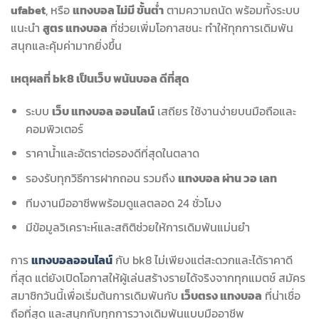
ufabet
, หรือ
แทงบอล ไม่มี ขั้นต่ำ
ตามความถนัด พร้อมทั้งระบบ
แนะนำ
สูตร แทงบอล
ที่ช่วยเพิ่มโอกาสชนะ ทำให้ทุกการเดิมพัน
สนุกและคุ้มค่ามากยิ่งขึ้น
เหตุผลที่ bk8 เป็นเว็บ พนันบอล ดีที่สุด
ระบบ
เว็บ แทงบอล ออนไลน์
เสถียร ใช้งานง่ายบนมือถือและ
คอมพิวเตอร์
ราคาน้ำและอัตราต่อรองดีที่สุดในตลาด
รองรับทุกวิธีการฝากถอน รวมถึง
แทงบอล ผ่าน วอ เลท
ทีมงานมืออาชีพพร้อมดูแลตลอด 24 ชั่วโมง
มีข้อมูลวิเคราะห์และสถิติช่วยให้การเดิมพันแม่นยำ
การ
แทงบอลออนไลน์
กับ bk8 ไม่เพียงแต่สะดวกและได้ราคาดี
ที่สุด แต่ยังเปิดโอกาสให้ผู้เล่นสร้างรายได้จริงจากทุกแมตช์ สมัคร
สมาชิกวันนี้เพื่อเริ่มต้นการเดิมพันกับ
เว็บตรง แทงบอล
ที่น่าเชื่อ
ถือที่สุด และสนุกกับทุกการวางเดิมพันแบบมืออาชีพ