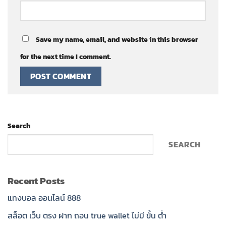
Save my name, email, and website in this browser
for the next time I comment.
Search
SEARCH
Recent Posts
แทงบอล ออนไลน์ 888
สล็อต เว็บ ตรง ฝาก ถอน true wallet ไม่มี ขั้น ต่ํา