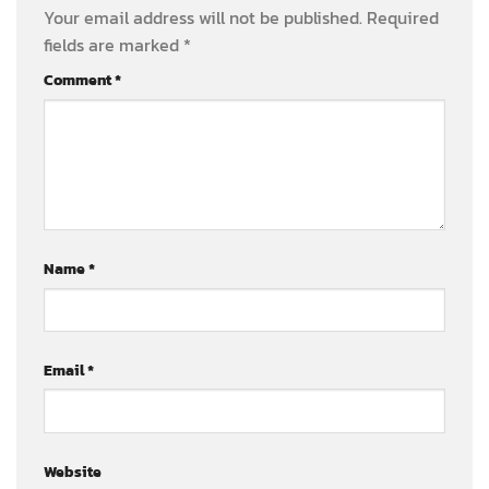
Your email address will not be published.
Required
fields are marked
*
Comment
*
Name
*
Email
*
Website