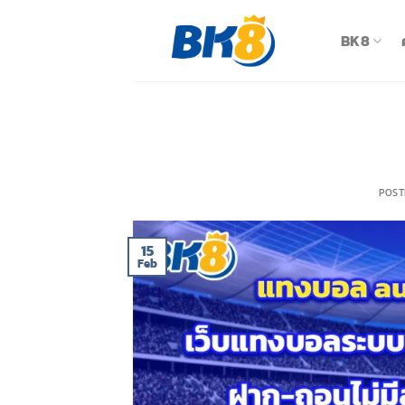
Skip
to
BK8
content
POS
15
Feb