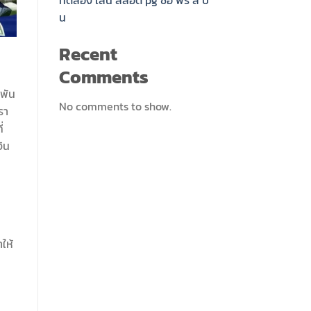
ทดลอง เล่น สล็อต pg ซื้อ ฟรี ส ปิ
น
Recent
Comments
มพัน
No comments to show.
รา
่
ิน
ให้