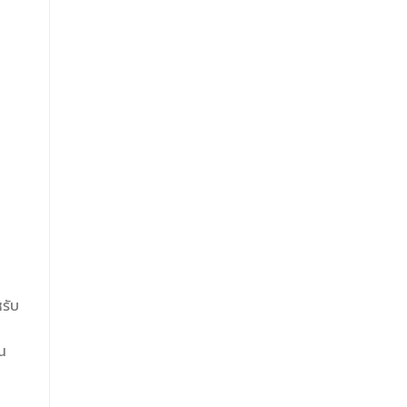
หรับ
น