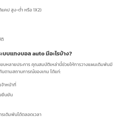
ิแคป สูง-ต่ำ หรือ 1X2)
ติ
ระบบแทงบอล auto มีอะไรบ้าง?
รียบหลายประการ คุณสมบัติเหล่านี้ช่วยให้การวางแผนเดิมพันมี
้ทันตามสถานการณ์ของเกม ได้แก่:
้าหน้าที่
นยืนยัน
ารเดิมพันได้ตลอดเวลา