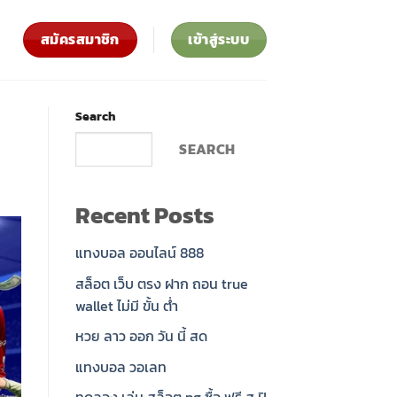
สมัครสมาชิก
เข้าสู่ระบบ
Search
SEARCH
Recent Posts
แทงบอล ออนไลน์ 888
สล็อต เว็บ ตรง ฝาก ถอน true
wallet ไม่มี ขั้น ต่ํา
หวย ลาว ออก วัน นี้ สด
แทงบอล วอเลท