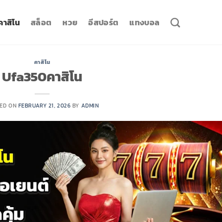
คาสิโน
สล็อต
หวย
อีสปอร์ต
แทงบอล
คาสิโน
Ufa350คาสิโน
TED ON
FEBRUARY 21, 2026
BY
ADMIN