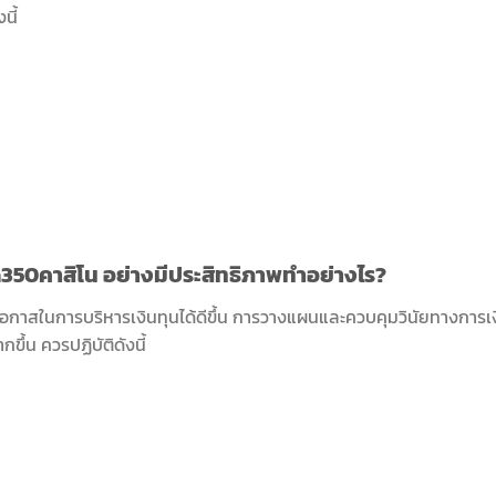
นี้
350คาสิโน อย่างมีประสิทธิภาพทำอย่างไร?
โอกาสในการบริหารเงินทุนได้ดีขึ้น การวางแผนและควบคุมวินัยทางการเ
ขึ้น ควรปฏิบัติดังนี้