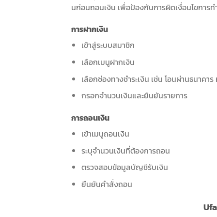
นก่อนถอนเงิน เพื่อป้องกันการผิดเงื่อนไขการทำเท
การฝากเงิน
เข้าสู่ระบบสมาชิก
เลือกเมนูฝากเงิน
เลือกช่องทางชำระเงิน เช่น โอนผ่านธนาคาร
กรอกจำนวนเงินและยืนยันรายการ
การถอนเงิน
เข้าเมนูถอนเงิน
ระบุจำนวนเงินที่ต้องการถอน
ตรวจสอบข้อมูลบัญชีรับเงิน
ยืนยันคำสั่งถอน
Ufa