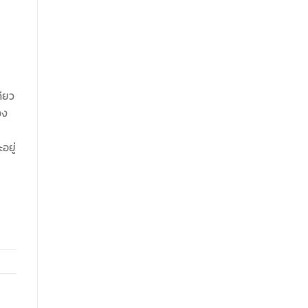
ียว
อง
อยู่