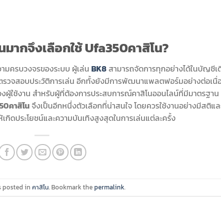
วนมากจึงเลือกใช้ Ufa350คาสิโน?
วามครบวงจรของระบบ ผู้เล่น
BK8
สามารถจัดการทุกอย่างได้ในบัญชีเด
ตรวจสอบประวัติการเล่น อีกทั้งยังมีการพัฒนาแพลตฟอร์มอย่างต่อเนื่
ผู้ใช้งาน สำหรับผู้ที่ต้องการประสบการณ์คาสิโนออนไลน์ที่มีมาตรฐาน
50คาสิโน
จึงเป็นอีกหนึ่งตัวเลือกที่น่าสนใจ โดยควรใช้งานอย่างมีสติและ
้เกิดประโยชน์และความบันเทิงสูงสุดในการเล่นแต่ละครั้ง
s posted in
คาสิโน
. Bookmark the
permalink
.