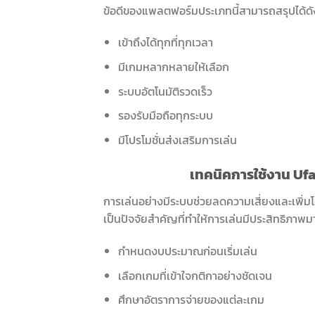
ข้อดีของแพลตฟอร์มประเภทนี้สามารถสรุปได้ดัง
เข้าถึงได้ทุกที่ทุกเวลา
มีเกมหลากหลายให้เลือก
ระบบอัตโนมัติรวดเร็ว
รองรับมือถือทุกระบบ
มีโปรโมชั่นส่งเสริมการเล่น
เทคนิคการใช้งาน Ufa
การเล่นอย่างมีระบบช่วยลดความเสี่ยงและเพิ่ม
เป็นปัจจัยสำคัญที่ทำให้การเล่นมีประสิทธิภาพมาก
กำหนดงบประมาณก่อนเริ่มเล่น
เลือกเกมที่เข้าใจกติกาอย่างชัดเจน
ศึกษาอัตราการจ่ายของแต่ละเกม