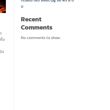
ทดลอง เล่น สล็อต pg ซื้อ ฟรี ส ปิ
น
Recent
Comments
ต
No comments to show.
ั้ง
ยัง